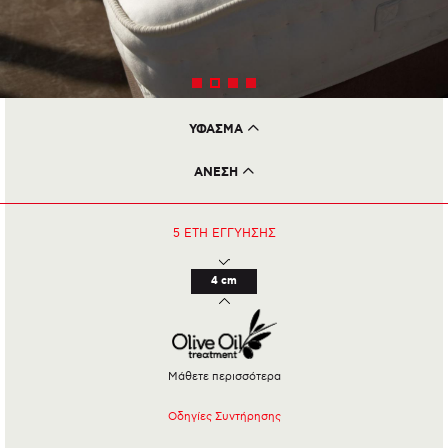
ΥΦΑΣΜΑ
Olive Oil Treatment Viscose Fabric
ΑΝΕΣΗ
BAMBOO
ΤΡIΧΑ ΚΑΜHΛΑΣ
COTTON WOOL
5 ΕΤΗ
ΕΓΓΥΗΣΗΣ
4 cm
Μάθετε περισσότερα
Οδηγίες Συντήρησης