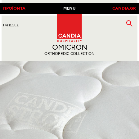
ΠΡΟΪΟΝΤΑ
MENU
CANDIA.GR
ΓΛΩΣΣΕΣ
EN
|
GR
OMICRON
ORTHOPEDIC COLLECTION