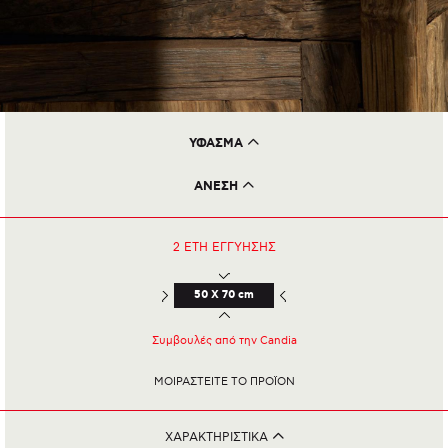
ΥΦΑΣΜΑ
Βαμβακερό
ΑΝΕΣΗ
100% πούπουλο
2 ΕΤΗ
ΕΓΓΥΗΣΗΣ
50 X 70 cm
Συμβουλές από την Candia
ΜΟΙΡΑΣΤΕΙΤΕ ΤΟ ΠΡΟΪΟΝ
ΧΑΡΑΚΤΗΡΙΣΤΙΚΑ