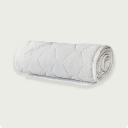
προστατεύουμε την ελαστικότητα και την φρεσκάδα του
δέρματος, καθώς ενυδατώνει το δέρμα. ΕΚΧΥΛΙΣΜΑ ΑΠΟ
JOJOBA: Βοηθάει στην ισορροπία της ενυδάτωσης του
δέρματος και ταυτόχρονα συμβάλλει στην καταπολέμηση της
κυτταρίτιδας και των ρυτίδων και στην επούλωση των πληγών
του δέρματος. Όλα λοιπόν τα παραπάνω χαρακτηρίζουν το
συγκεκριμένο προστατευτικό στρώματος, ως αντιγηραντικό.