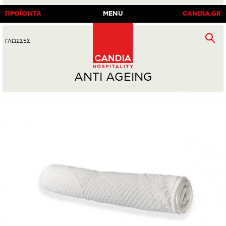
ΠΡΟΪΟΝΤΑ
MENU
CANDIA.GR
ΓΛΩΣΣΕΣ
EN
|
GR
ANTI AGEING